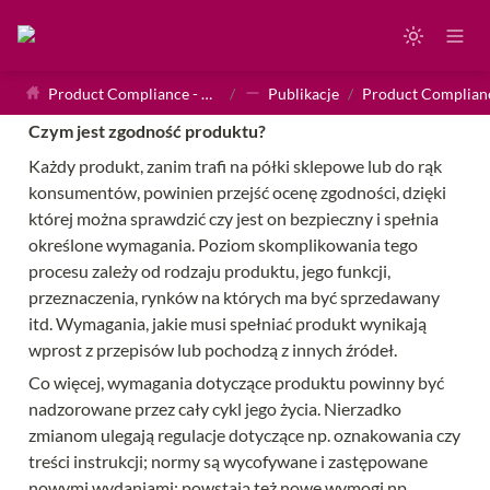
Product Compliance - Homepage
/
Publikacje
/
Czym jest zgodność produktu?
Każdy produkt, zanim trafi na półki sklepowe lub do rąk 
konsumentów, powinien przejść ocenę zgodności, dzięki 
której można sprawdzić czy jest on bezpieczny i spełnia 
określone wymagania. Poziom skomplikowania tego 
procesu zależy od rodzaju produktu, jego funkcji, 
przeznaczenia, rynków na których ma być sprzedawany 
itd. Wymagania, jakie musi spełniać produkt wynikają 
wprost z przepisów lub pochodzą z innych źródeł.
Co więcej, wymagania dotyczące produktu powinny być 
nadzorowane przez cały cykl jego życia. Nierzadko 
zmianom ulegają regulacje dotyczące np. oznakowania czy 
treści instrukcji; normy są wycofywane i zastępowane 
nowymi wydaniami; powstają też nowe wymogi np. 